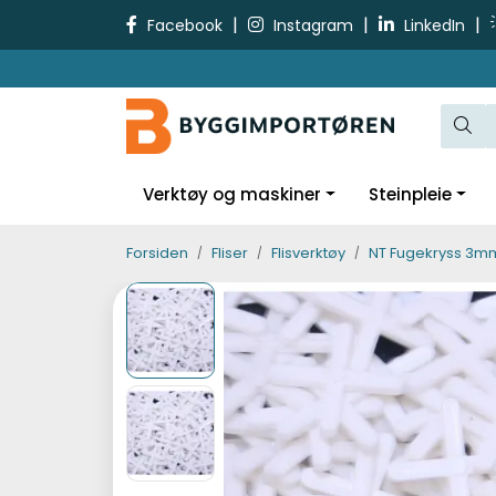
Skip to main content
|
|
|
Facebook
Instagram
LinkedIn
Verktøy og maskiner
Steinpleie
Forsiden
Fliser
Flisverktøy
NT Fugekryss 3mm