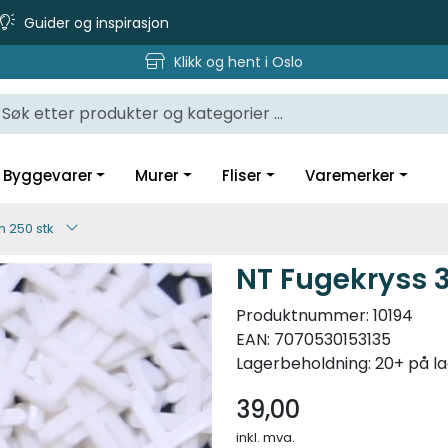
Guider og inspirasjon
Klikk og hent i Oslo
Byggevarer
Murer
Fliser
Varemerker
 250 stk
NT Fugekryss 
Produktnummer:
10194
EAN:
7070530153135
Lagerbeholdning:
20+ på l
39,00
inkl. mva.