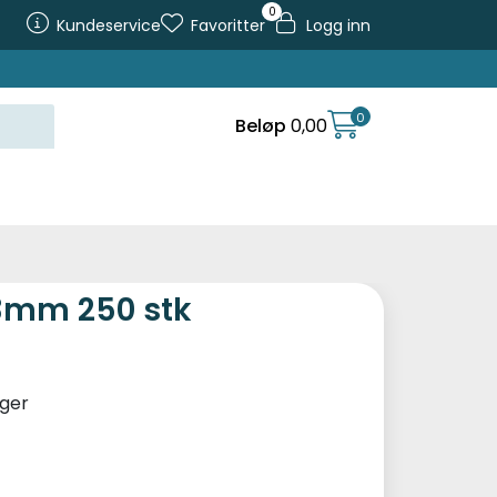
0
Kundeservice
Favoritter
Logg inn
0
Beløp
0,00
3mm 250 stk
ager