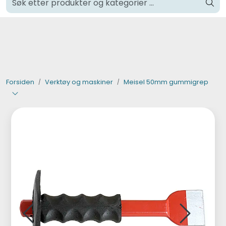
Skip to main content
Klikk og hent i Oslo
Verktøy og maskiner
Steinpleie
Forsiden
Verktøy og maskiner
Meisel 50mm gummigrep
Byggevarer
Murer
Fliser
Varemerker