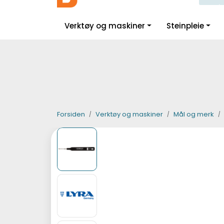
Skip to main content
|
|
|
Facebook
Instagram
LinkedIn
Verktøy og maskiner
Steinpleie
Forsiden
Verktøy og maskiner
Mål og merk