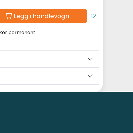
Legg i handlevogn
rker permanent