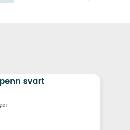
0
Kundeservice
Favoritter
Logg inn
epenn svart
ager