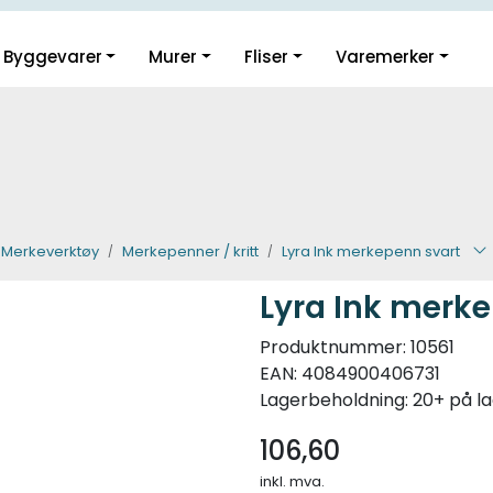
Guider og inspirasjon
Byggevarer
Murer
Fliser
Varemerker
Klikk og hent i Oslo
Merkeverktøy
Merkepenner / kritt
Lyra Ink merkepenn svart
Lyra Ink merk
Produktnummer:
10561
EAN:
4084900406731
Lagerbeholdning:
20+ på l
106,60
inkl. mva.