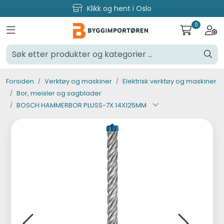
Skip to main content
Klikk og hent i Oslo
0
Toggle navigation
Togg
Verktøy og maskiner
Steinpleie
Forsiden
Verktøy og maskiner
Elektrisk verktøy og maskiner
Bor, meisler og sagblader
Byggevarer
BOSCH HAMMERBOR PLUSS-7X 14X125MM
Murer
Fliser
Varemerker