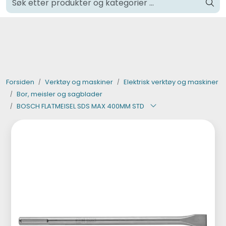
Skip to main content
Klikk og hent i Oslo
Verktøy og maskiner
Steinpleie
Forsiden
Verktøy og maskiner
Elektrisk verktøy og maskiner
Bor, meisler og sagblader
Byggevarer
BOSCH FLATMEISEL SDS MAX 400MM STD
Murer
Fliser
Varemerker