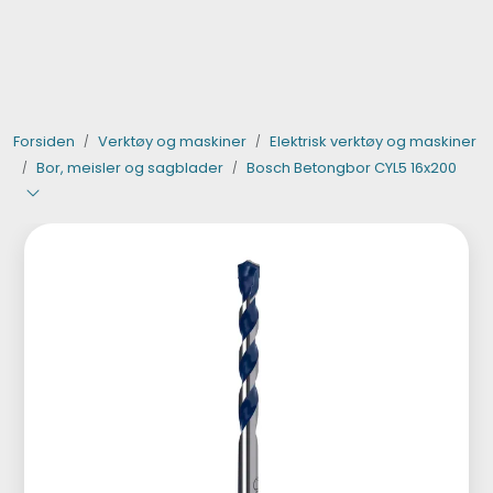
Skip to main content
Verktøy og maskiner
Forsiden
Verktøy og maskiner
Elektrisk verktøy og maskiner
Steinpleie
Bor, meisler og sagblader
Bosch Betongbor CYL5 16x200
Byggevarer
Murer
Fliser
Varemerker