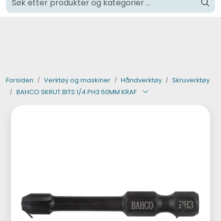
Skip to main content
Klikk og hent i Oslo
Verktøy og maskiner
Steinpleie
Forsiden
Verktøy og maskiner
Håndverktøy
Skruverktøy
BAHCO SKRUT.BITS 1/4 PH3 50MM KRAF
Byggevarer
Murer
Fliser
Varemerker