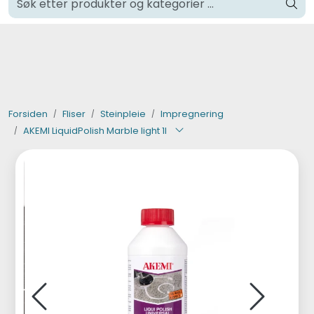
Skip to main content
Klikk og hent i Oslo
Verktøy og maskiner
Steinpleie
Forsiden
Fliser
Steinpleie
Impregnering
AKEMI LiquidPolish Marble light 1l
Byggevarer
Murer
Fliser
Varemerker